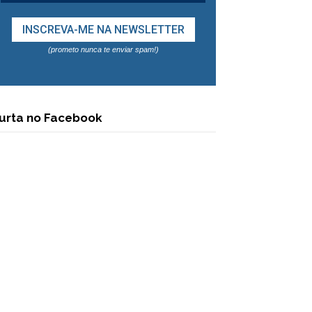
(prometo nunca te enviar spam!)
urta no Facebook