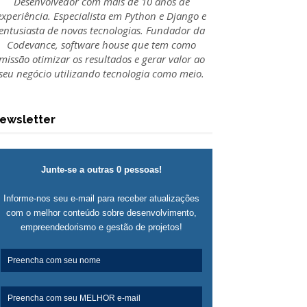
Desenvolvedor com mais de 10 anos de
experiência. Especialista em Python e Django e
entusiasta de novas tecnologias. Fundador da
Codevance, software house que tem como
missão otimizar os resultados e gerar valor ao
seu negócio utilizando tecnologia como meio.
ewsletter
Junte-se a outras 0 pessoas!
Informe-nos seu e-mail para receber atualizações
com o melhor conteúdo sobre desenvolvimento,
empreendedorismo e gestão de projetos!