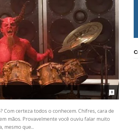
C
0
? Com certeza todos o conhecem. Chifres, cara de
em mãos. Provavelmente você ouviu falar muito
a, mesmo que...