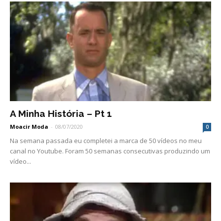
A Minha História – Pt 1
Moacir Moda
-
08/07/2020
0
Na semana passada eu completei a marca de 50 vídeos no meu
canal no Youtube. Foram 50 semanas consecutivas produzindo um
vídeo...