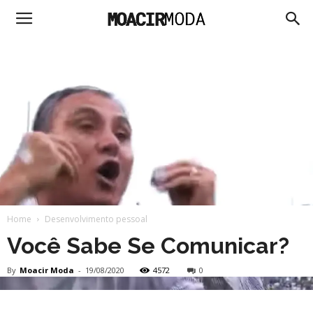
Moacir
Moda
Home
Desenvolvimento pessoal
Você Sabe Se Comunicar?
By
Moacir Moda
-
19/08/2020
4572
0