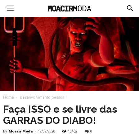
Moacir
Moda
Home
Desenvolvimento pessoal
Faça ISSO e se livre das
GARRAS DO DIABO!
By
Moacir Moda
-
12/02/2020
10452
0