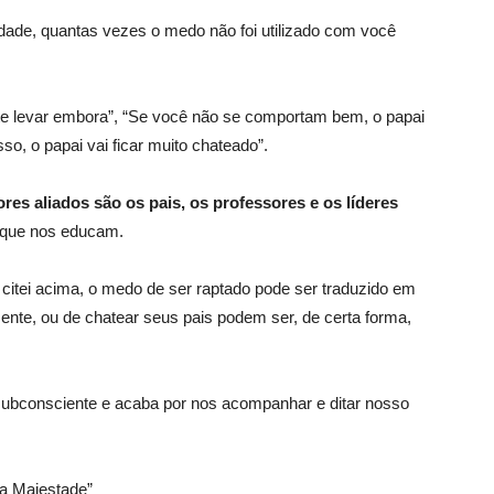
dade, quantas vezes o medo não foi utilizado com você
te levar embora”, “Se você não se comportam bem, o papai
isso, o papai vai ficar muito chateado”.
ores aliados são os pais, os professores e os líderes
s que nos educam.
itei acima, o medo de ser raptado pode ser traduzido em
nte, ou de chatear seus pais podem ser, de certa forma,
ubconsciente e acaba por nos acompanhar e ditar nosso
a Majestade”