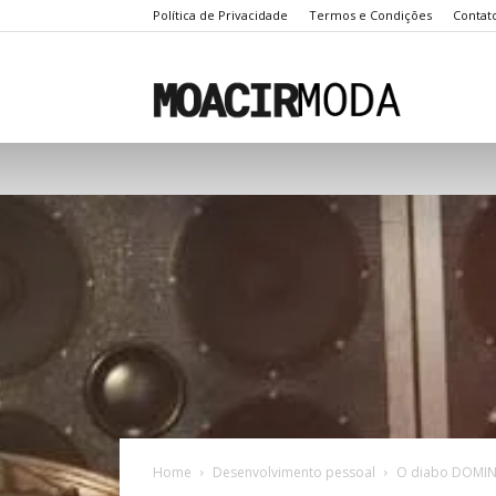
Política de Privacidade
Termos e Condições
Contat
Moacir
Moda
Home
Desenvolvimento pessoal
O diabo DOM