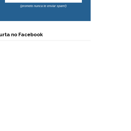
(prometo nunca te enviar spam!)
urta no Facebook