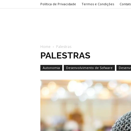
Política de Privacidade
Termos e Condições
Contat
Home
Palestras
PALESTRAS
Autonomia
Desenvolvimento de Sofware
Desenvo