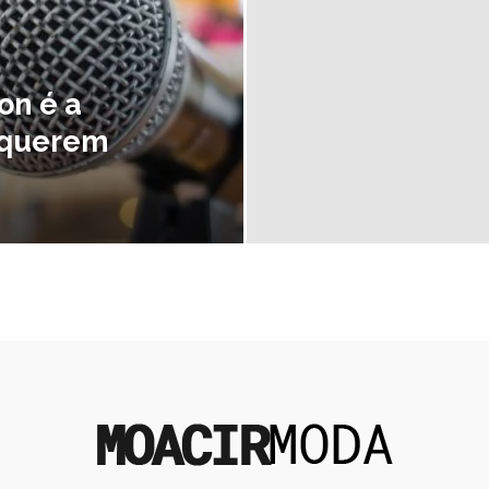
on é a
 querem