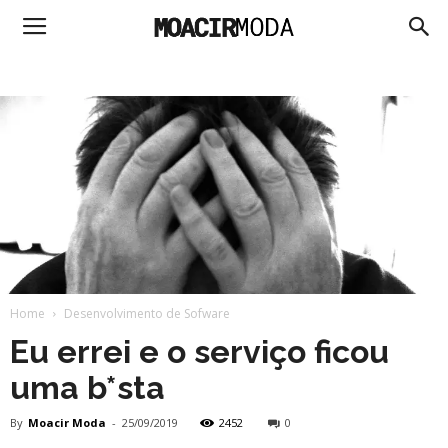
Moacir
Moda
Home
Desenvolvimento de Sofware
Eu errei e o serviço ficou
uma b*sta
By
Moacir Moda
-
25/09/2019
2452
0