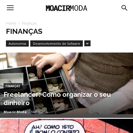
Moacir
Home
Finanças
FINANÇAS
Moda
Autonomia
Desenvolvimento de Sofware
FINANÇAS
Freelancer: Como organizar o seu
dinheiro
Moacir Moda
-
14/07/2016