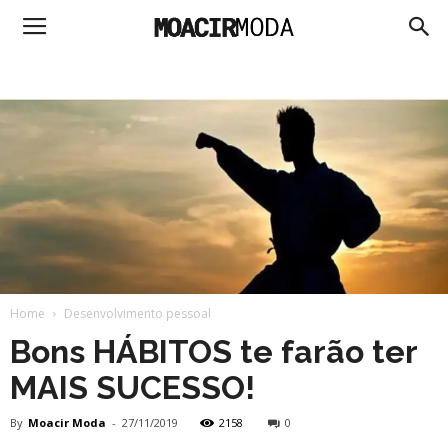
Moacir
Moda
Home
Desenvolvimento pessoal
Bons HÁBITOS te farão ter
MAIS SUCESSO!
By
Moacir Moda
-
27/11/2019
2158
0