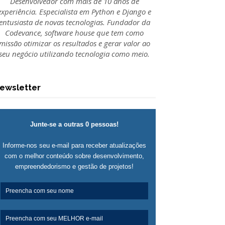
Desenvolvedor com mais de 10 anos de
experiência. Especialista em Python e Django e
entusiasta de novas tecnologias. Fundador da
Codevance, software house que tem como
missão otimizar os resultados e gerar valor ao
seu negócio utilizando tecnologia como meio.
ewsletter
Junte-se a outras 0 pessoas!
Informe-nos seu e-mail para receber atualizações
com o melhor conteúdo sobre desenvolvimento,
empreendedorismo e gestão de projetos!