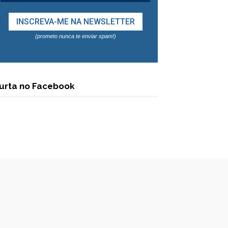
(prometo nunca te enviar spam!)
urta no Facebook