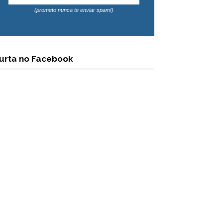
(prometo nunca te enviar spam!)
urta no Facebook