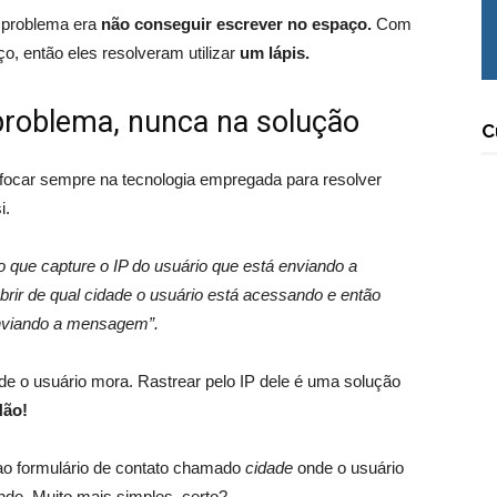
 problema era
não conseguir escrever no espaço.
Com
o, então eles resolveram utilizar
um lápis.
problema, nunca na solução
C
ocar sempre na tecnologia empregada para resolver
i.
 que capture o IP do usuário que está enviando a
ir de qual cidade o usuário está acessando e então
nviando a mensagem”.
e o usuário mora. Rastrear pelo IP dele é uma solução
Não!
ao formulário de contato chamado
cidade
onde o usuário
de. Muito mais simples, certo?