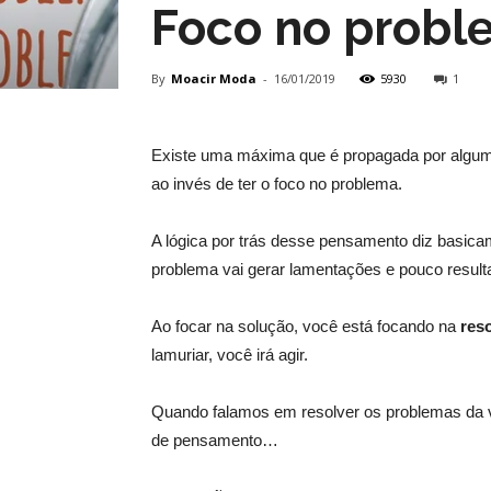
Foco no probl
By
Moacir Moda
-
16/01/2019
5930
1
Existe uma máxima que é propagada por algu
ao invés de ter o foco no problema.
A lógica por trás desse pensamento diz basica
problema vai gerar lamentações e pouco resulta
Ao focar na solução, você está focando na
res
lamuriar, você irá agir.
Quando falamos em resolver os problemas da v
de pensamento…