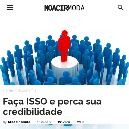
Moacir
Moda
Home
Autonomia
Faça ISSO e perca sua
credibilidade
By
Moacir Moda
-
14/08/2019
2658
0