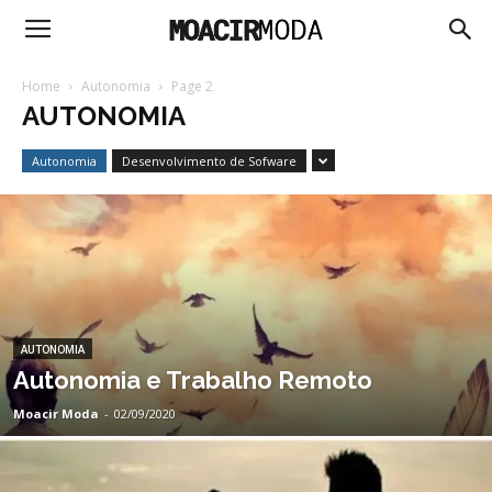
Moacir
Home
Autonomia
Page 2
AUTONOMIA
Moda
Autonomia
Desenvolvimento de Sofware
AUTONOMIA
Autonomia e Trabalho Remoto
Moacir Moda
-
02/09/2020