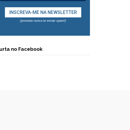
(prometo nunca te enviar spam!)
urta no Facebook