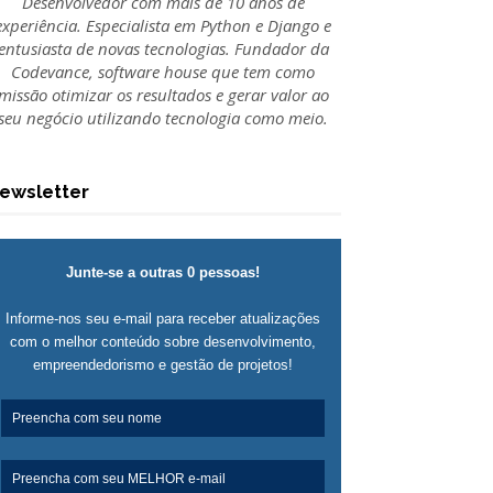
Desenvolvedor com mais de 10 anos de
experiência. Especialista em Python e Django e
entusiasta de novas tecnologias. Fundador da
Codevance, software house que tem como
missão otimizar os resultados e gerar valor ao
seu negócio utilizando tecnologia como meio.
ewsletter
Junte-se a outras 0 pessoas!
Informe-nos seu e-mail para receber atualizações
com o melhor conteúdo sobre desenvolvimento,
empreendedorismo e gestão de projetos!