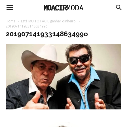
Moacir
Home
Está MUITO FÁCIL ganhar dinheiro!
20190714193314863499o
20190714193314863499o
Moda