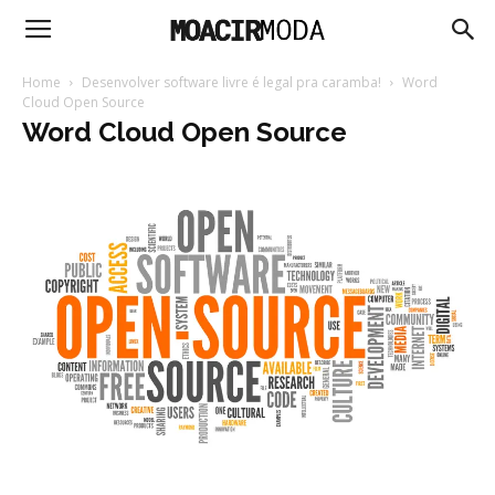
Moacir
Home
Desenvolver software livre é legal pra caramba!
Word
Cloud Open Source
Word Cloud Open Source
Moda