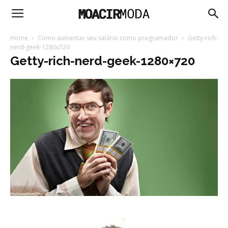
Moacir
Home
Como aumentar seu salário como programador
Getty-rich-
nerd-geek-1280x720
Getty-rich-nerd-geek-1280×720
Moda