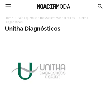
Moacir
Home
Saiba quem são meus clientes e parceiros
Unitha
Diagnósticos
Unitha Diagnósticos
Moda