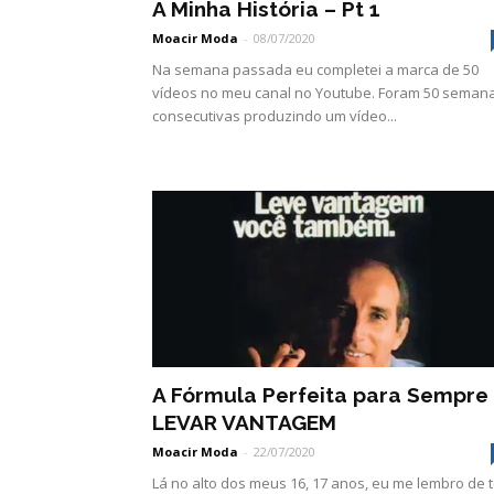
A Minha História – Pt 1
Moacir Moda
-
08/07/2020
Na semana passada eu completei a marca de 50
vídeos no meu canal no Youtube. Foram 50 seman
consecutivas produzindo um vídeo...
A Fórmula Perfeita para Sempre
LEVAR VANTAGEM
Moacir Moda
-
22/07/2020
Lá no alto dos meus 16, 17 anos, eu me lembro de t