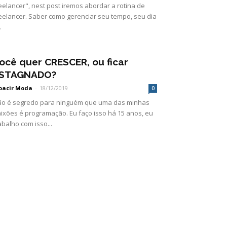
eelancer", nest post iremos abordar a rotina de
eelancer. Saber como gerenciar seu tempo, seu dia
.
ocê quer CRESCER, ou ficar
STAGNADO?
oacir Moda
-
18/12/2019
0
o é segredo para ninguém que uma das minhas
ixões é programação. Eu faço isso há 15 anos, eu
abalho com isso...