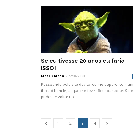
Se eu tivesse 20 anos eu faria
ISSO!
Moacir Moda
-
22/04/2020
Passeando pelo site dev.to, eu me deparei com u
thread bem legal que me fez refletir bastante: Se 
pudesse voltar no...
1
2
3
4