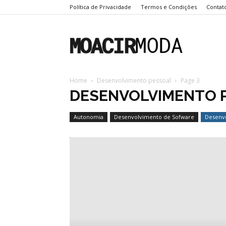
Política de Privacidade
Termos e Condições
Contat
Moacir
Home
Desenvolvimento pessoal
Page 3
Moda
DESENVOLVIMENTO 
Autonomia
Desenvolvimento de Sofware
Desenvo