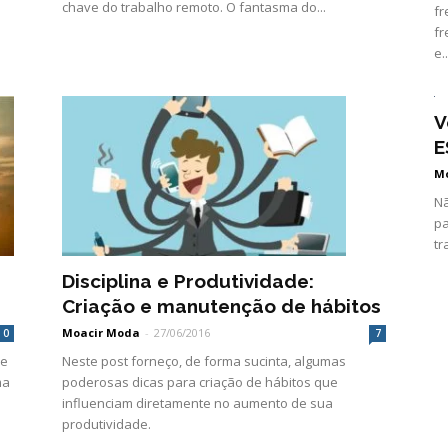
chave do trabalho remoto. O fantasma do...
fr
fr
e..
V
E
M
Nã
pa
tr
Disciplina e Produtividade:
Criação e manutenção de hábitos
Moacir Moda
-
27/06/2016
7
0
Neste post forneço, de forma sucinta, algumas
 e
poderosas dicas para criação de hábitos que
ma
influenciam diretamente no aumento de sua
produtividade.