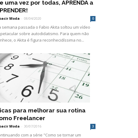
e uma vez por todas, APRENDA a
PRENDER!
oacir Moda
-
08/04/2020
0
 semana passada o Fabio Akita soltou um vídeo
petacular sobre autodidatismo. Para quem não
nhece, o Akita é figura reconhecidíssima no...
icas para melhorar sua rotina
omo Freelancer
oacir Moda
-
30/07/2016
3
ntinuando com a série "Como se tornar um