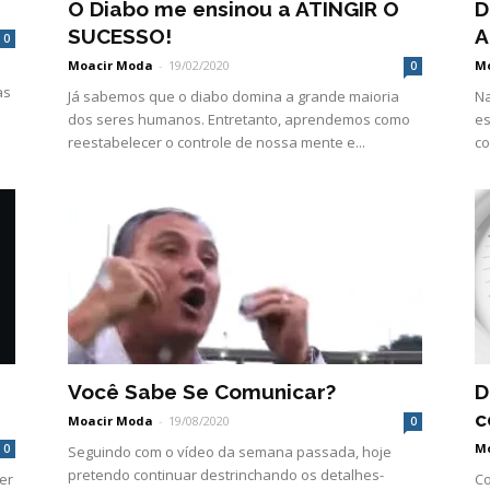
O Diabo me ensinou a ATINGIR O
D
SUCESSO!
A
0
Moacir Moda
-
19/02/2020
M
0
as
Já sabemos que o diabo domina a grande maioria
Na
dos seres humanos. Entretanto, aprendemos como
es
reestabelecer o controle de nossa mente e...
co
Você Sabe Se Comunicar?
D
c
Moacir Moda
-
19/08/2020
0
M
0
Seguindo com o vídeo da semana passada, hoje
pretendo continuar destrinchando os detalhes-
er
Co